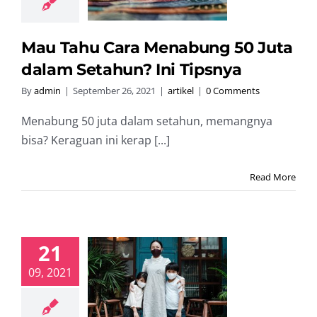
Tipsnya
artikel
Mau Tahu Cara Menabung 50 Juta
dalam Setahun? Ini Tipsnya
By
admin
|
September 26, 2021
|
artikel
|
0 Comments
Menabung 50 juta dalam setahun, memangnya
bisa? Keraguan ini kerap [...]
Read More
21
au Kerja
09, 2021
mpingan
mah Sambil
urus Anak?