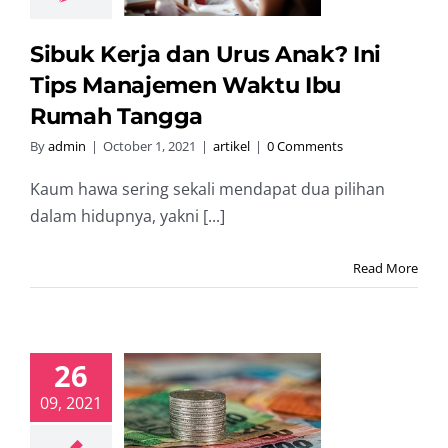
Tangga
artikel
Sibuk Kerja dan Urus Anak? Ini
Tips Manajemen Waktu Ibu
Rumah Tangga
By
admin
|
October 1, 2021
|
artikel
|
0 Comments
Kaum hawa sering sekali mendapat dua pilihan
dalam hidupnya, yakni [...]
Read More
26
 Tahu Cara
09, 2021
abung 50
ta dalam
ahun? Ini