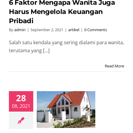
6 Faktor Mengapa Wanita Juga
Harus Mengelola Keuangan
Pribadi
By
admin
|
September 2, 2021
|
artikel
|
0 Comments
Salah satu kendala yang sering dialami para wanita,
terutama yang [...]
Read More
28
08, 2021
gkah Sukses
abung DP
R Rumah
artikel