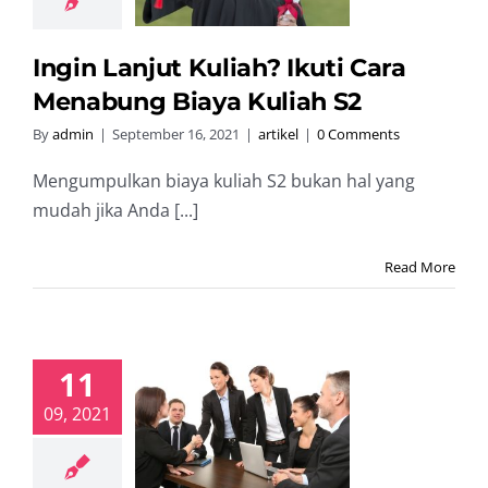
uliah S2
artikel
Ingin Lanjut Kuliah? Ikuti Cara
Menabung Biaya Kuliah S2
By
admin
|
September 16, 2021
|
artikel
|
0 Comments
Mengumpulkan biaya kuliah S2 bukan hal yang
mudah jika Anda [...]
Read More
11
Jobbers, Ini 5
09, 2021
ips Agar
rima Kerja
 Interview