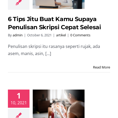
at Selesai
artikel
6 Tips Jitu Buat Kamu Supaya
Penulisan Skripsi Cepat Selesai
By
admin
|
October 6, 2021
|
artikel
|
0 Comments
Penulisan skripsi itu rasanya seperti rujak, ada
asem, manis, asin, [...]
Read More
1
k Kerja dan
10, 2021
 Anak? Ini
 Manajemen
 Ibu Rumah