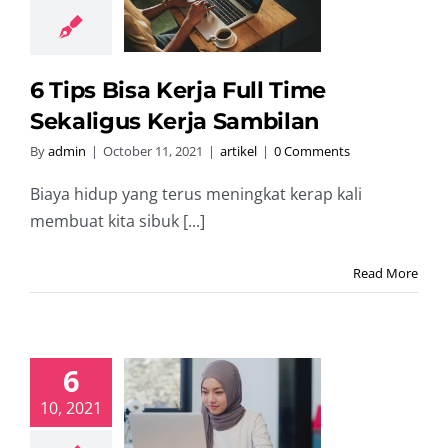
ligus Kerja
ambilan
artikel
6 Tips Bisa Kerja Full Time
Sekaligus Kerja Sambilan
By
admin
|
October 11, 2021
|
artikel
|
0 Comments
Biaya hidup yang terus meningkat kerap kali
membuat kita sibuk [...]
Read More
6
ps Jitu Buat
10, 2021
u Supaya
isan Skripsi