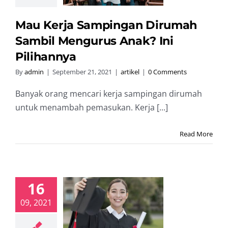
 Pilihannya
artikel
Mau Kerja Sampingan Dirumah
Sambil Mengurus Anak? Ini
Pilihannya
By
admin
|
September 21, 2021
|
artikel
|
0 Comments
Banyak orang mencari kerja sampingan dirumah
untuk menambah pemasukan. Kerja [...]
Read More
16
in Lanjut
09, 2021
h? Ikuti Cara
bung Biaya