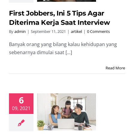
artikel
First Jobbers, Ini 5 Tips Agar
Diterima Kerja Saat Interview
By
admin
|
September 11, 2021
|
artikel
|
0 Comments
Banyak orang yang bilang kalau kehidupan yang
sebenarnya dimulai saat [...]
Read More
6
a Mengatur
09, 2021
ngan Rumah
gga Begitu
nya Anak
artikel