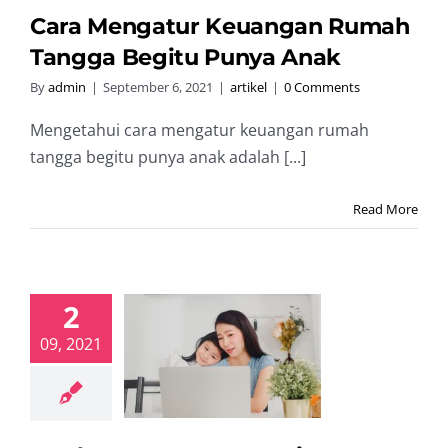
Cara Mengatur Keuangan Rumah
Tangga Begitu Punya Anak
By
admin
|
September 6, 2021
|
artikel
|
0 Comments
Mengetahui cara mengatur keuangan rumah
tangga begitu punya anak adalah [...]
Read More
2
tor Mengapa
09, 2021
nita Juga
s Mengelola
gan Pribadi
artikel