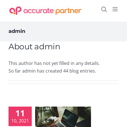
Skip
to
content
admin
About
admin
This author has not yet filled in any details.
So far admin has created 44 blog entries.
11
s Bisa Kerja
10, 2021
ull Time