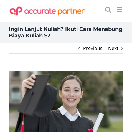
Skip
to
content
Ingin Lanjut Kuliah? Ikuti Cara Menabung
Biaya Kuliah S2
Previous
Next
View
Larger
Image