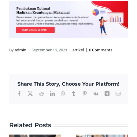
By
admin
|
September 16, 2021
|
artikel
|
0 Comments
Share This Story, Choose Your Platform!
Facebook
X
Reddit
LinkedIn
WhatsApp
Tumblr
Pinterest
Vk
Xing
Email
Related Posts