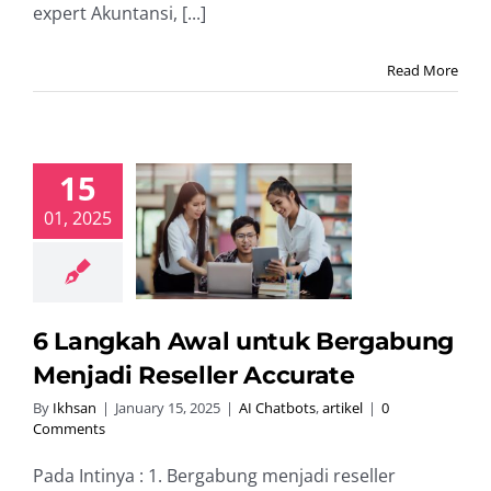
expert Akuntansi, [...]
Read More
15
ngkah Awal
01, 2025
k Bergabung
di Reseller
ccurate
hatbots
artikel
6 Langkah Awal untuk Bergabung
Menjadi Reseller Accurate
By
Ikhsan
|
January 15, 2025
|
AI Chatbots
,
artikel
|
0
Comments
Pada Intinya : 1. Bergabung menjadi reseller