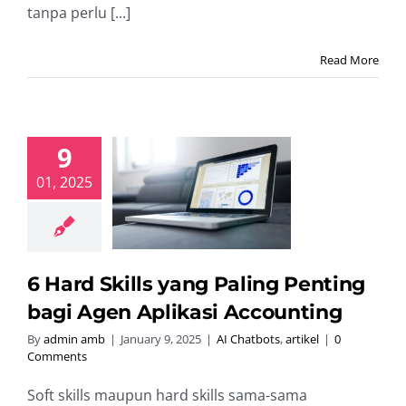
tanpa perlu [...]
Read More
9
d Skills yang
01, 2025
ng Penting
agi Agen
Aplikasi
counting
hatbots
artikel
6 Hard Skills yang Paling Penting
bagi Agen Aplikasi Accounting
By
admin amb
|
January 9, 2025
|
AI Chatbots
,
artikel
|
0
Comments
Soft skills maupun hard skills sama-sama