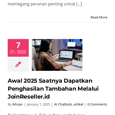
memegang peranan penting untuk [...]
Read More
7
wal 2025
01, 2025
ya Dapatkan
nghasilan
han Melalui
Reseller.id
hatbots
artikel
Awal 2025 Saatnya Dapatkan
Penghasilan Tambahan Melalui
JoinReseller.id
By
Ikhsan
|
January 7, 2025
|
AI Chatbots
,
artikel
|
0 Comments