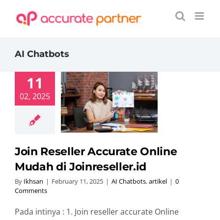
Skip
to
content
AI Chatbots
11
n Reseller
02, 2025
rate Online
udah di
reseller.id
hatbots
artikel
Join Reseller Accurate Online
Mudah di Joinreseller.id
By
Ikhsan
|
February 11, 2025
|
AI Chatbots
,
artikel
|
0
Comments
Pada intinya : 1. Join reseller accurate Online