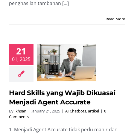
penghasilan tambahan [...]
Read More
21
Skills yang
01, 2025
b Dikuasai
jadi Agent
ccurate
hatbots
artikel
Hard Skills yang Wajib Dikuasai
Menjadi Agent Accurate
By
Ikhsan
|
January 21, 2025
|
AI Chatbots
,
artikel
|
0
Comments
1. Menjadi Agent Accurate tidak perlu mahir dan