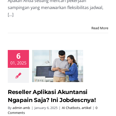
Apakah Anda sedang mencari pekerjaan
sampingan yang menawarkan fleksibilitas jadwal,
[...]
Read More
6
ler Aplikasi
01, 2025
kuntansi
in Saja? Ini
bdescnya!
hatbots
artikel
Reseller Aplikasi Akuntansi
Ngapain Saja? Ini Jobdescnya!
By
admin amb
|
January 6, 2025
|
AI Chatbots
,
artikel
|
0
Comments