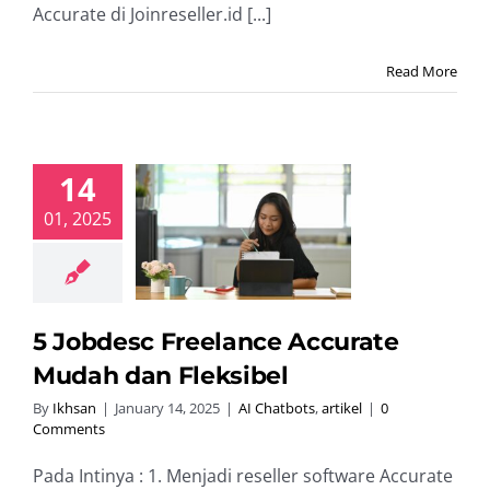
Accurate di Joinreseller.id [...]
Read More
14
 Jobdesc
01, 2025
reelance
rate Mudah
 Fleksibel
hatbots
artikel
5 Jobdesc Freelance Accurate
Mudah dan Fleksibel
By
Ikhsan
|
January 14, 2025
|
AI Chatbots
,
artikel
|
0
Comments
Pada Intinya : 1. Menjadi reseller software Accurate