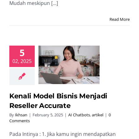
Mudah meskipun [...]
Read More
5
02, 2025
ali Model
is Menjadi
ler Accurate
hatbots
artikel
Kenali Model Bisnis Menjadi
Reseller Accurate
By
Ikhsan
|
February 5, 2025
|
AI Chatbots
,
artikel
|
0
Comments
Pada Intinya : 1. Jika kamu ingin mendapatkan