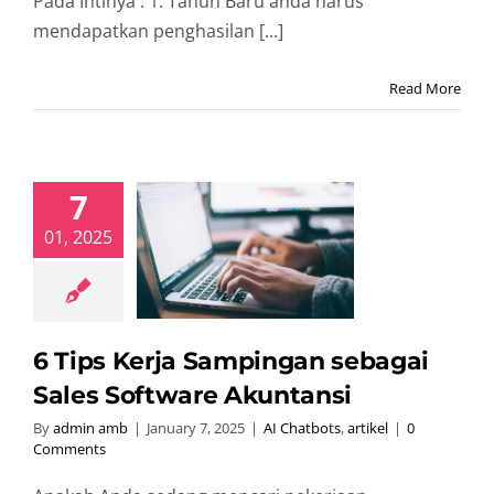
Pada Intinya : 1. Tahun Baru anda harus
mendapatkan penghasilan [...]
Read More
7
Tips Kerja
01, 2025
mpingan
agai Sales
oftware
kuntansi
hatbots
artikel
6 Tips Kerja Sampingan sebagai
Sales Software Akuntansi
By
admin amb
|
January 7, 2025
|
AI Chatbots
,
artikel
|
0
Comments