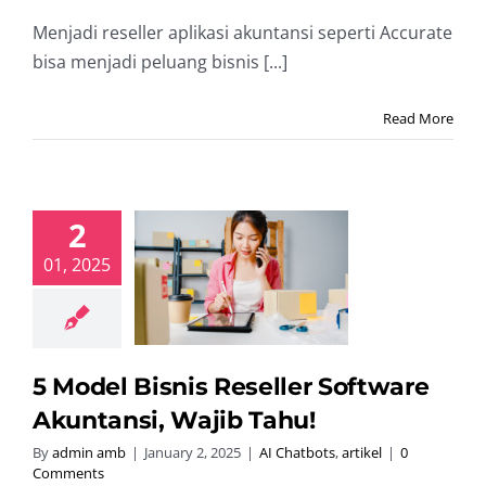
Menjadi reseller aplikasi akuntansi seperti Accurate
bisa menjadi peluang bisnis [...]
Read More
2
del Bisnis
01, 2025
ler Software
ansi, Wajib
Tahu!
hatbots
artikel
5 Model Bisnis Reseller Software
Akuntansi, Wajib Tahu!
By
admin amb
|
January 2, 2025
|
AI Chatbots
,
artikel
|
0
Comments