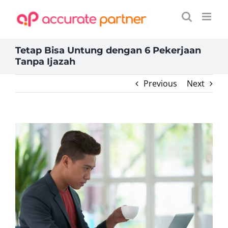
Skip
to
content
Tetap Bisa Untung dengan 6 Pekerjaan
Tanpa Ijazah
Previous
Next
View
Larger
Image