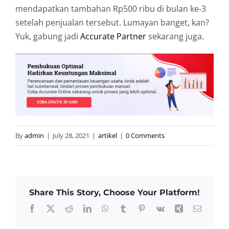
mendapatkan tambahan Rp500 ribu di bulan ke-3
setelah penjualan tersebut. Lumayan banget, kan?
Yuk, gabung jadi
Accurate Partner
sekarang juga.
By
admin
|
July 28, 2021
|
artikel
|
0 Comments
Share This Story, Choose Your Platform!
Facebook
X
Reddit
LinkedIn
WhatsApp
Tumblr
Pinterest
Vk
Xing
Email