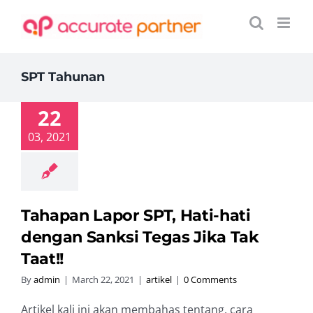
Skip
to
content
SPT Tahunan
22
03, 2021
Tahapan Lapor SPT, Hati-hati
dengan Sanksi Tegas Jika Tak
Taat!!
By
admin
|
March 22, 2021
|
artikel
|
0 Comments
Artikel kali ini akan membahas tentang, cara