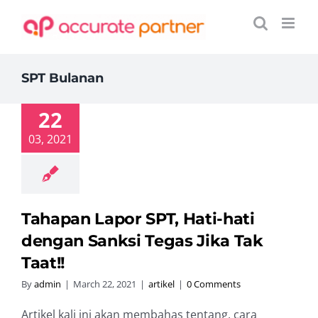
Skip
to
content
SPT Bulanan
22
03, 2021
Tahapan Lapor SPT, Hati-hati
dengan Sanksi Tegas Jika Tak
Taat!!
By
admin
|
March 22, 2021
|
artikel
|
0 Comments
Artikel kali ini akan membahas tentang, cara