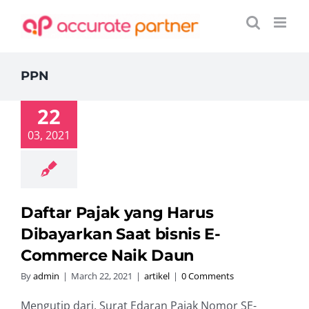
Skip
to
content
PPN
22
03, 2021
Daftar Pajak yang Harus
Dibayarkan Saat bisnis E-
Commerce Naik Daun
By
admin
|
March 22, 2021
|
artikel
|
0 Comments
Mengutip dari, Surat Edaran Pajak Nomor SE-