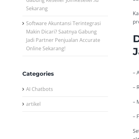
Gabung Reseller JoinReseller.id
Sekarang
Ka
pr
Software Akuntansi Terintegrasi
Makin Dicari? Saatnya Gabung
D
Jadi Partner Penjualan Accurate
Online Sekarang!
J
– 
Categories
– 
AI Chatbots
– 
artikel
– 
Se