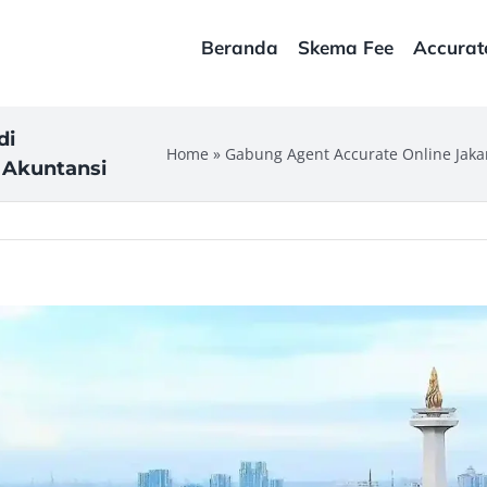
Beranda
Skema Fee
Accurat
di
Home
»
Gabung Agent Accurate Online Jakar
c Akuntansi
ew
rger
age