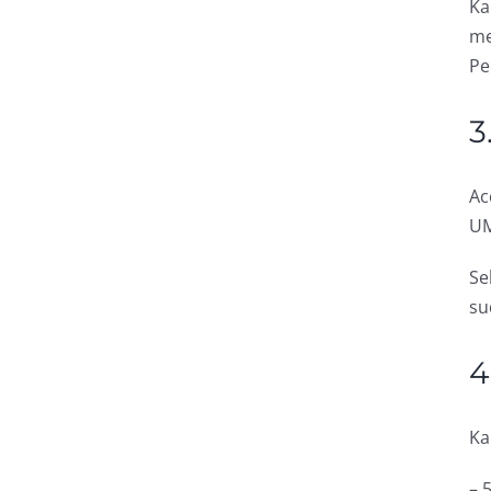
Ka
me
Pe
3
Ac
UM
Se
su
4
Ka
– 