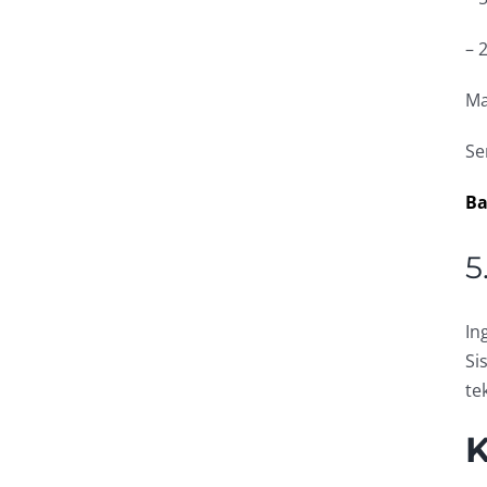
– 
Ma
Se
Ba
5
In
Si
te
K