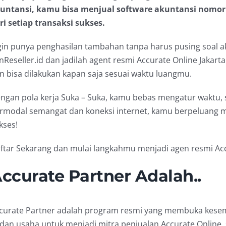
untansi, kamu bisa menjual software akuntansi nomor 
ri setiap transaksi sukses.
gin punya penghasilan tambahan tanpa harus pusing soal a
inReseller.id dan jadilah agent resmi Accurate Online Jakarta
n bisa dilakukan kapan saja sesuai waktu luangmu.
ngan pola kerja Suka – Suka, kamu bebas mengatur waktu, st
rmodal semangat dan koneksi internet, kamu berpeluang m
kses!
ftar Sekarang dan mulai langkahmu menjadi agen resmi Acc
ccurate Partner Adalah..
curate Partner adalah program resmi yang membuka kesem
dan usaha untuk menjadi mitra penjualan Accurate Online, 