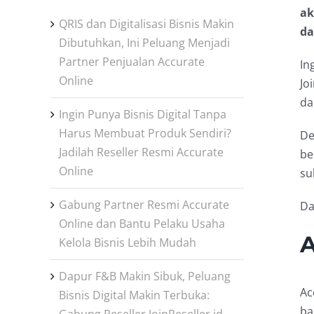
ak
QRIS dan Digitalisasi Bisnis Makin
da
Dibutuhkan, Ini Peluang Menjadi
Partner Penjualan Accurate
In
Online
Jo
da
Ingin Punya Bisnis Digital Tanpa
Harus Membuat Produk Sendiri?
De
Jadilah Reseller Resmi Accurate
be
Online
su
Gabung Partner Resmi Accurate
Da
Online dan Bantu Pelaku Usaha
A
Kelola Bisnis Lebih Mudah
Dapur F&B Makin Sibuk, Peluang
Ac
Bisnis Digital Makin Terbuka:
ba