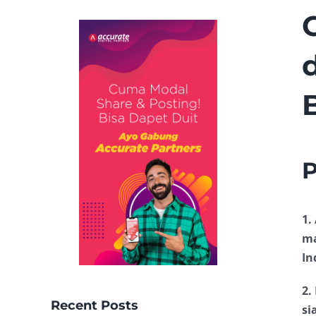
P
1.
ma
In
2.
Recent Posts
si