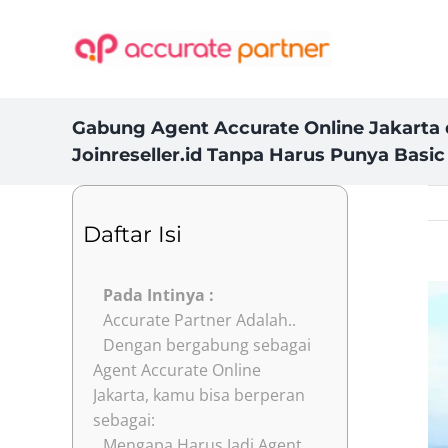
Skip
to
content
Gabung Agent Accurate Online Jakarta 
Joinreseller.id Tanpa Harus Punya Basi
Daftar Isi
Vi
Pada Intinya :
Accurate Partner Adalah..
La
Dengan bergabung sebagai
Im
Agent Accurate Online
Jakarta, kamu bisa berperan
sebagai:
Mengapa Harus Jadi Agent