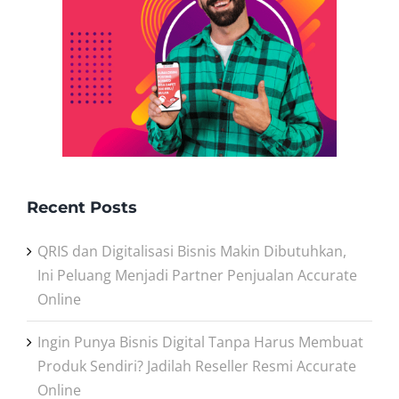
Recent Posts
QRIS dan Digitalisasi Bisnis Makin Dibutuhkan,
Ini Peluang Menjadi Partner Penjualan Accurate
Online
Ingin Punya Bisnis Digital Tanpa Harus Membuat
Produk Sendiri? Jadilah Reseller Resmi Accurate
Online