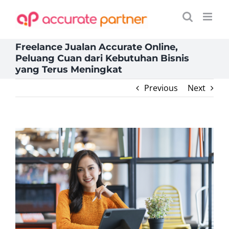
Skip
to
content
Freelance Jualan Accurate Online,
Peluang Cuan dari Kebutuhan Bisnis
yang Terus Meningkat
Previous
Next
View
Larger
Image