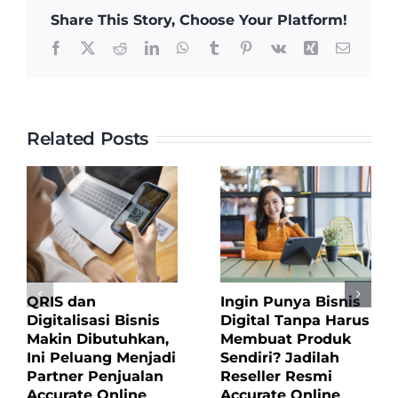
Online,
Share This Story, Choose Your Platform!
Peluang
Facebook
X
Reddit
LinkedIn
WhatsApp
Tumblr
Pinterest
Vk
Xing
Email
Cuan
dari
Kebutuhan
Bisnis
Related Posts
yang
Terus
Meningkat
QRIS dan
Ingin Punya Bisnis
Digitalisasi Bisnis
Digital Tanpa Harus
Makin Dibutuhkan,
Membuat Produk
Ini Peluang Menjadi
Sendiri? Jadilah
Partner Penjualan
Reseller Resmi
Accurate Online
Accurate Online