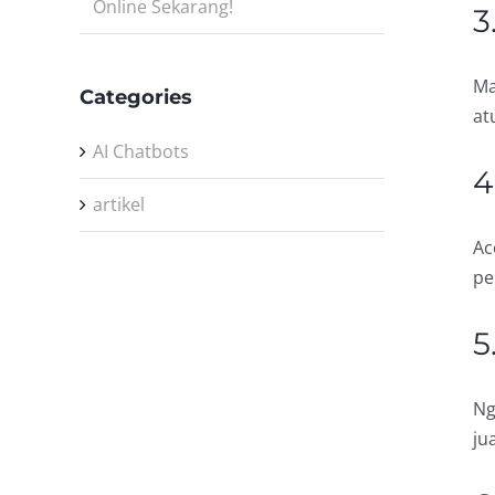
Online Sekarang!
3
Ma
Categories
at
AI Chatbots
4
artikel
Ac
pe
5
Ng
ju