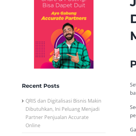
P
Se
Recent Posts
ba
QRIS dan Digitalisasi Bisnis Makin
Se
Dibutuhkan, Ini Peluang Menjadi
pe
Partner Penjualan Accurate
Online
Ga