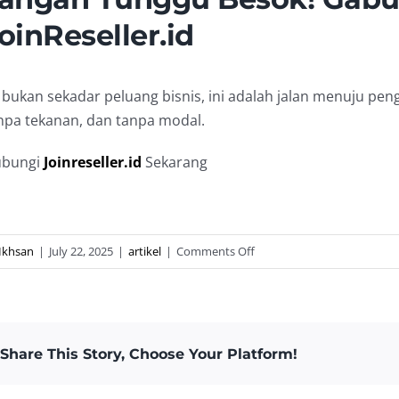
oinReseller.id
i bukan sekadar peluang bisnis, ini adalah jalan menuju pen
npa tekanan, dan tanpa modal.
bungi
Joinreseller.id
Sekarang
on
Ikhsan
|
July 22, 2025
|
artikel
|
Comments Off
Jadi
Mitra
Accurate
Lewat
Share This Story, Choose Your Platform!
JoinReseller.id:
Dapat