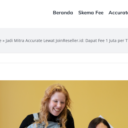
Beranda
Skema Fee
Accurat
e
»
Jadi Mitra Accurate Lewat JoinReseller.id: Dapat Fee 1 Juta pe
ew
rger
age