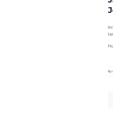
J
In
ta
Hu
By