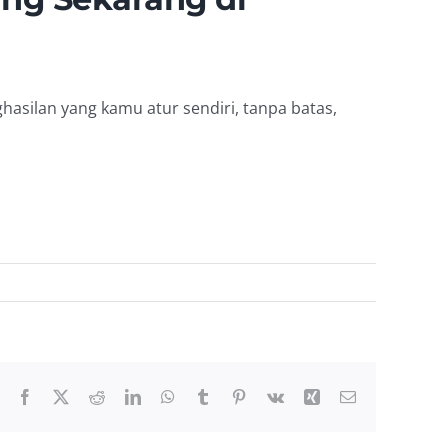
ghasilan yang kamu atur sendiri, tanpa batas,
Facebook
X
Reddit
LinkedIn
WhatsApp
Tumblr
Pinterest
Vk
Xing
Email