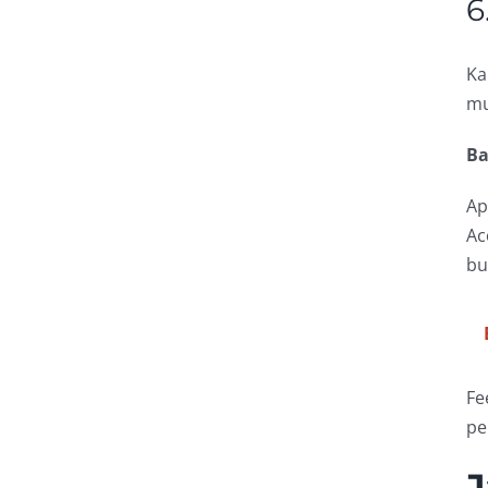
6
Ka
mu
Ba
Ap
Ac
bu
Fe
pe
J