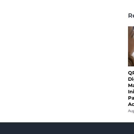
R
QR
Di
Ma
In
Pa
Ac
Aug