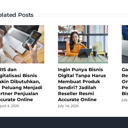
Fee
elated Posts
1
Juta
per
Transaksi
Tanpa
Modal,
Bebas
Waktu,
IS dan
Ingin Punya Bisnis
Ga
gitalisasi Bisnis
Digital Tanpa Harus
Re
dan
kin Dibutuhkan,
Membuat Produk
On
Untung
i Peluang Menjadi
Sendiri? Jadilah
Pe
Besar!
rtner Penjualan
Reseller Resmi
Bi
curate Online
Accurate Online
July
ust 4, 2026
July 14, 2026