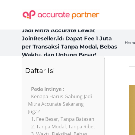
Skip
to
content
Jadi Mitra Accurate Lewat
JoinReseller.id: Dapat Fee 1 Juta
Hom
per Transaksi Tanpa Modal, Bebas
Waktu, dan Untung Besar!
Daftar Isi
Vi
Pada Intinya :
Kenapa Harus Gabung Jadi
La
Mitra Accurate Sekarang
Im
Juga?
1. Fee Besar, Tanpa Batasan
2. Tanpa Modal, Tanpa Ribet
3. Waktu Fleksibel, Bebas