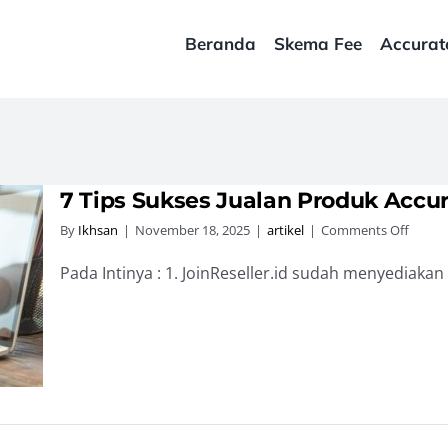
Beranda
Skema Fee
Accurat
7 Tips Sukses Jualan Produk Accur
on
By
Ikhsan
|
November 18, 2025
|
artikel
|
Comments Off
7
Tips
Pada Intinya : 1. JoinReseller.id sudah menyediakan 
Sukse
Jualan
Produ
Accura
Online
Lewat
JoinRes