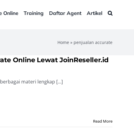
e Online
Training
Daftar Agent
Artikel
Home
»
penjualan accurate
ate Online Lewat JoinReseller.id
berbagai materi lengkap [...]
s
k
te
eller.id
Read More